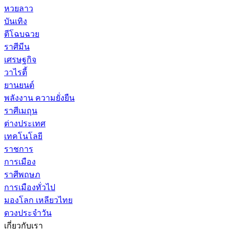
หวยลาว
บันเทิง
ตีโฉบฉวย
ราศีมีน
เศรษฐกิจ
วาไรตี้
ยานยนต์
พลังงาน ความยั่งยืน
ราศีเมถุน
ต่างประเทศ
เทคโนโลยี
ราชการ
การเมือง
ราศีพฤษภ
การเมืองทั่วไป
มองโลก เหลียวไทย
ดวงประจำวัน
เกี่ยวกับเรา