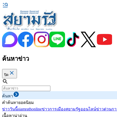
ค้นหาข่าว
ปิด
ค้นหา
คำค้นหายอดนิยม
ข่าววันนี้
siamrathonline
ข่าวการเมือง
สยามรัฐออนไลน์
ข่าวด่วน
กา
เนื้อหาน่าอ่าน