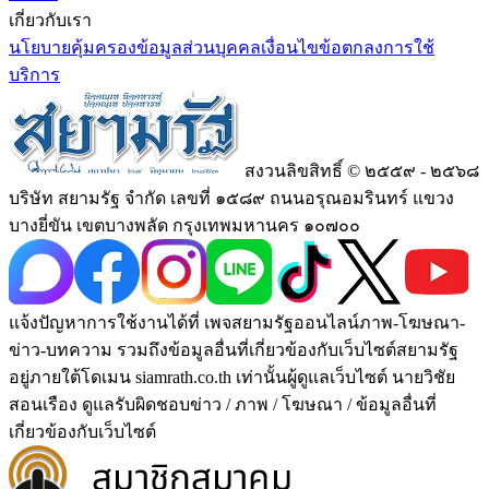
เกี่ยวกับเรา
นโยบายคุ้มครองข้อมูลส่วนบุคคล
เงื่อนไขข้อตกลงการใช้
บริการ
สงวนลิขสิทธิ์ © ๒๕๕๙ - ๒๕๖๘
บริษัท สยามรัฐ จำกัด เลขที่ ๑๕๘๙ ถนนอรุณอมรินทร์ แขวง
บางยี่ขัน เขตบางพลัด กรุงเทพมหานคร ๑๐๗๐๐
แจ้งปัญหาการใช้งานได้ที่ เพจสยามรัฐออนไลน์ภาพ-โฆษณา-
ข่าว-บทความ รวมถึงข้อมูลอื่นที่เกี่ยวข้องกับเว็บไซต์สยามรัฐ
อยู่ภายใต้โดเมน siamrath.co.th เท่านั้น
ผู้ดูแลเว็บไซต์ นายวิชัย
สอนเรือง ดูแลรับผิดชอบข่าว / ภาพ / โฆษณา / ข้อมูลอื่นที่
เกี่ยวข้องกับเว็บไซต์