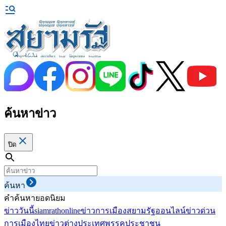
ค้นหาข่าว
ปิด
ค้นหา
คำค้นหายอดนิยม
ข่าววันนี้
siamrathonline
ข่าวการเมือง
สยามรัฐออนไลน์
ข่าวด่วน
การเมืองไทย
ข่าวต่างประเทศ
พรรคประชาชน