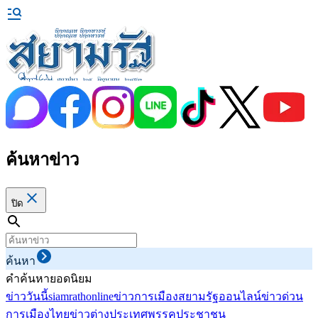
ค้นหาข่าว
ปิด
ค้นหา
คำค้นหายอดนิยม
ข่าววันนี้
siamrathonline
ข่าวการเมือง
สยามรัฐออนไลน์
ข่าวด่วน
การเมืองไทย
ข่าวต่างประเทศ
พรรคประชาชน