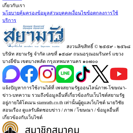
เกี่ยวกับเรา
นโยบายคุ้มครองข้อมูลส่วนบุคคล
เงื่อนไขข้อตกลงการใช้
บริการ
สงวนลิขสิทธิ์ © ๒๕๕๙ - ๒๕๖๘
บริษัท สยามรัฐ จำกัด เลขที่ ๑๕๘๙ ถนนอรุณอมรินทร์ แขวง
บางยี่ขัน เขตบางพลัด กรุงเทพมหานคร ๑๐๗๐๐
แจ้งปัญหาการใช้งานได้ที่ เพจสยามรัฐออนไลน์ภาพ-โฆษณา-
ข่าว-บทความ รวมถึงข้อมูลอื่นที่เกี่ยวข้องกับเว็บไซต์สยามรัฐ
อยู่ภายใต้โดเมน siamrath.co.th เท่านั้น
ผู้ดูแลเว็บไซต์ นายวิชัย
สอนเรือง ดูแลรับผิดชอบข่าว / ภาพ / โฆษณา / ข้อมูลอื่นที่
เกี่ยวข้องกับเว็บไซต์