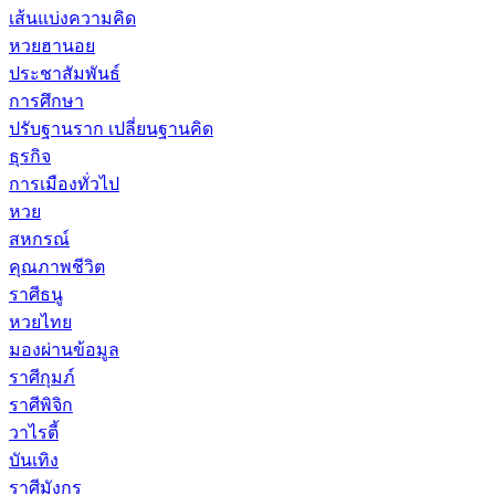
เส้นแบ่งความคิด
หวยฮานอย
ประชาสัมพันธ์
การศึกษา
ปรับฐานราก เปลี่ยนฐานคิด
ธุรกิจ
การเมืองทั่วไป
หวย
สหกรณ์
คุณภาพชีวิต
ราศีธนู
หวยไทย
มองผ่านข้อมูล
ราศีกุมภ์
ราศีพิจิก
วาไรตี้
บันเทิง
ราศีมังกร