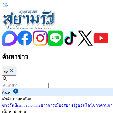
ค้นหาข่าว
ปิด
ค้นหา
คำค้นหายอดนิยม
ข่าววันนี้
siamrathonline
ข่าวการเมือง
สยามรัฐออนไลน์
ข่าวด่วน
กา
เนื้อหาน่าอ่าน