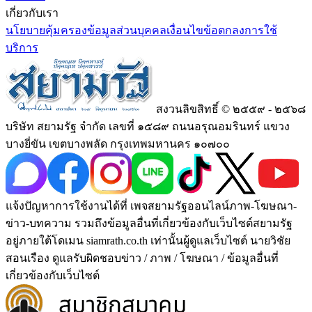
เกี่ยวกับเรา
นโยบายคุ้มครองข้อมูลส่วนบุคคล
เงื่อนไขข้อตกลงการใช้
บริการ
สงวนลิขสิทธิ์ © ๒๕๕๙ - ๒๕๖๘
บริษัท สยามรัฐ จำกัด เลขที่ ๑๕๘๙ ถนนอรุณอมรินทร์ แขวง
บางยี่ขัน เขตบางพลัด กรุงเทพมหานคร ๑๐๗๐๐
แจ้งปัญหาการใช้งานได้ที่ เพจสยามรัฐออนไลน์ภาพ-โฆษณา-
ข่าว-บทความ รวมถึงข้อมูลอื่นที่เกี่ยวข้องกับเว็บไซต์สยามรัฐ
อยู่ภายใต้โดเมน siamrath.co.th เท่านั้น
ผู้ดูแลเว็บไซต์ นายวิชัย
สอนเรือง ดูแลรับผิดชอบข่าว / ภาพ / โฆษณา / ข้อมูลอื่นที่
เกี่ยวข้องกับเว็บไซต์