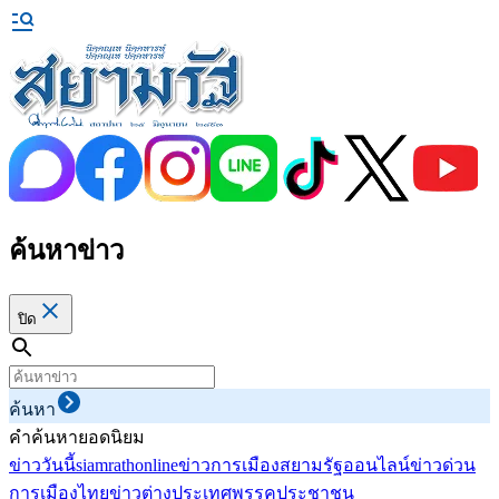
ค้นหาข่าว
ปิด
ค้นหา
คำค้นหายอดนิยม
ข่าววันนี้
siamrathonline
ข่าวการเมือง
สยามรัฐออนไลน์
ข่าวด่วน
การเมืองไทย
ข่าวต่างประเทศ
พรรคประชาชน