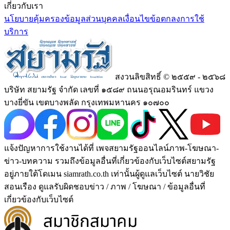
เกี่ยวกับเรา
นโยบายคุ้มครองข้อมูลส่วนบุคคล
เงื่อนไขข้อตกลงการใช้
บริการ
สงวนลิขสิทธิ์ © ๒๕๕๙ - ๒๕๖๘
บริษัท สยามรัฐ จำกัด เลขที่ ๑๕๘๙ ถนนอรุณอมรินทร์ แขวง
บางยี่ขัน เขตบางพลัด กรุงเทพมหานคร ๑๐๗๐๐
แจ้งปัญหาการใช้งานได้ที่ เพจสยามรัฐออนไลน์ภาพ-โฆษณา-
ข่าว-บทความ รวมถึงข้อมูลอื่นที่เกี่ยวข้องกับเว็บไซต์สยามรัฐ
อยู่ภายใต้โดเมน siamrath.co.th เท่านั้น
ผู้ดูแลเว็บไซต์ นายวิชัย
สอนเรือง ดูแลรับผิดชอบข่าว / ภาพ / โฆษณา / ข้อมูลอื่นที่
เกี่ยวข้องกับเว็บไซต์