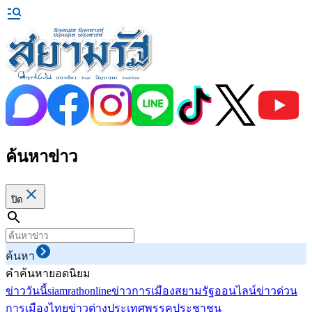
ค้นหาข่าว
ปิด
ค้นหา
คำค้นหายอดนิยม
ข่าววันนี้
siamrathonline
ข่าวการเมือง
สยามรัฐออนไลน์
ข่าวด่วน
การเมืองไทย
ข่าวต่างประเทศ
พรรคประชาชน