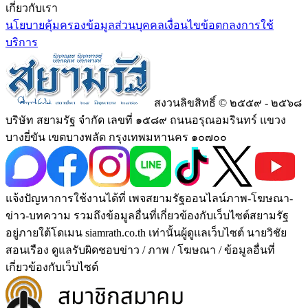
เกี่ยวกับเรา
นโยบายคุ้มครองข้อมูลส่วนบุคคล
เงื่อนไขข้อตกลงการใช้
บริการ
สงวนลิขสิทธิ์ © ๒๕๕๙ - ๒๕๖๘
บริษัท สยามรัฐ จำกัด เลขที่ ๑๕๘๙ ถนนอรุณอมรินทร์ แขวง
บางยี่ขัน เขตบางพลัด กรุงเทพมหานคร ๑๐๗๐๐
แจ้งปัญหาการใช้งานได้ที่ เพจสยามรัฐออนไลน์ภาพ-โฆษณา-
ข่าว-บทความ รวมถึงข้อมูลอื่นที่เกี่ยวข้องกับเว็บไซต์สยามรัฐ
อยู่ภายใต้โดเมน siamrath.co.th เท่านั้น
ผู้ดูแลเว็บไซต์ นายวิชัย
สอนเรือง ดูแลรับผิดชอบข่าว / ภาพ / โฆษณา / ข้อมูลอื่นที่
เกี่ยวข้องกับเว็บไซต์