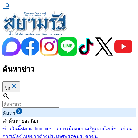
ค้นหาข่าว
ปิด
ค้นหา
คำค้นหายอดนิยม
ข่าววันนี้
siamrathonline
ข่าวการเมือง
สยามรัฐออนไลน์
ข่าวด่วน
การเมืองไทย
ข่าวต่างประเทศ
พรรคประชาชน