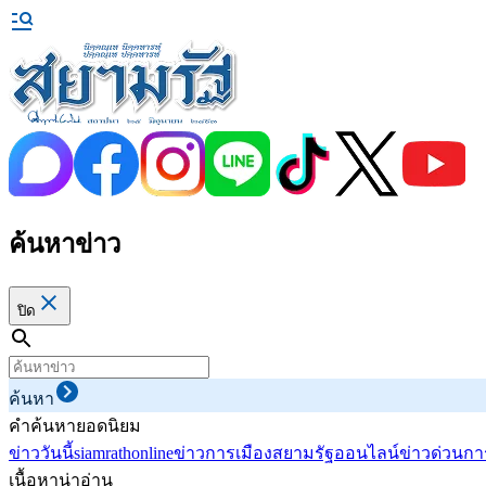
ค้นหาข่าว
ปิด
ค้นหา
คำค้นหายอดนิยม
ข่าววันนี้
siamrathonline
ข่าวการเมือง
สยามรัฐออนไลน์
ข่าวด่วน
กา
เนื้อหาน่าอ่าน