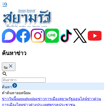
ค้นหาข่าว
ปิด
ค้นหา
คำค้นหายอดนิยม
ข่าววันนี้
siamrathonline
ข่าวการเมือง
สยามรัฐออนไลน์
ข่าวด่วน
การเมืองไทย
ข่าวต่างประเทศ
พรรคประชาชน