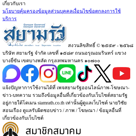
เกี่ยวกับเรา
นโยบายคุ้มครองข้อมูลส่วนบุคคล
เงื่อนไขข้อตกลงการใช้
บริการ
สงวนลิขสิทธิ์ © ๒๕๕๙ - ๒๕๖๘
บริษัท สยามรัฐ จำกัด เลขที่ ๑๕๘๙ ถนนอรุณอมรินทร์ แขวง
บางยี่ขัน เขตบางพลัด กรุงเทพมหานคร ๑๐๗๐๐
แจ้งปัญหาการใช้งานได้ที่ เพจสยามรัฐออนไลน์ภาพ-โฆษณา-
ข่าว-บทความ รวมถึงข้อมูลอื่นที่เกี่ยวข้องกับเว็บไซต์สยามรัฐ
อยู่ภายใต้โดเมน siamrath.co.th เท่านั้น
ผู้ดูแลเว็บไซต์ นายวิชัย
สอนเรือง ดูแลรับผิดชอบข่าว / ภาพ / โฆษณา / ข้อมูลอื่นที่
เกี่ยวข้องกับเว็บไซต์