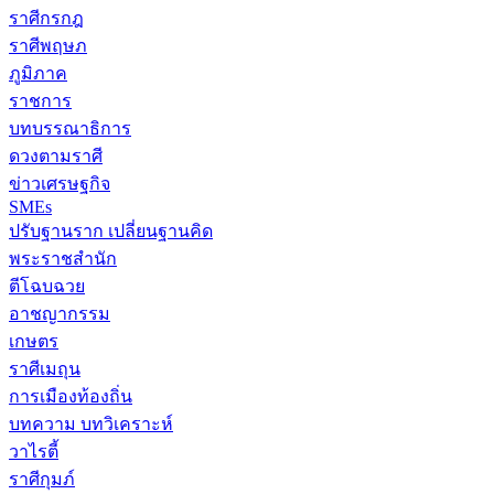
ราศีกรกฎ
ราศีพฤษภ
ภูมิภาค
ราชการ
บทบรรณาธิการ
ดวงตามราศี
ข่าวเศรษฐกิจ
SMEs
ปรับฐานราก เปลี่ยนฐานคิด
พระราชสำนัก
ตีโฉบฉวย
อาชญากรรม
เกษตร
ราศีเมถุน
การเมืองท้องถิ่น
บทความ บทวิเคราะห์
วาไรตี้
ราศีกุมภ์