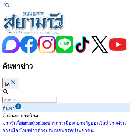
ค้นหาข่าว
ปิด
ค้นหา
คำค้นหายอดนิยม
ข่าววันนี้
siamrathonline
ข่าวการเมือง
สยามรัฐออนไลน์
ข่าวด่วน
การเมืองไทย
ข่าวต่างประเทศ
พรรคประชาชน