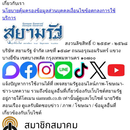
เกี่ยวกับเรา
นโยบายคุ้มครองข้อมูลส่วนบุคคล
เงื่อนไขข้อตกลงการใช้
บริการ
สงวนลิขสิทธิ์ © ๒๕๕๙ - ๒๕๖๘
บริษัท สยามรัฐ จำกัด เลขที่ ๑๕๘๙ ถนนอรุณอมรินทร์ แขวง
บางยี่ขัน เขตบางพลัด กรุงเทพมหานคร ๑๐๗๐๐
แจ้งปัญหาการใช้งานได้ที่ เพจสยามรัฐออนไลน์ภาพ-โฆษณา-
ข่าว-บทความ รวมถึงข้อมูลอื่นที่เกี่ยวข้องกับเว็บไซต์สยามรัฐ
อยู่ภายใต้โดเมน siamrath.co.th เท่านั้น
ผู้ดูแลเว็บไซต์ นายวิชัย
สอนเรือง ดูแลรับผิดชอบข่าว / ภาพ / โฆษณา / ข้อมูลอื่นที่
เกี่ยวข้องกับเว็บไซต์