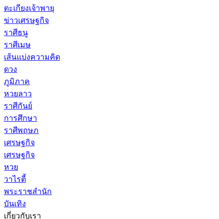
ตะเกียงเจ้าพายุ
ข่าวเศรษฐกิจ
ราศีธนู
ราศีเมษ
เส้นแบ่งความคิด
ดวง
ภูมิภาค
หวยลาว
ราศีกันย์
การศึกษา
ราศีพฤษภ
เศรษฐกิจ
เศรษฐกิจ
หวย
วาไรตี้
พระราชสำนัก
บันเทิง
เกี่ยวกับเรา