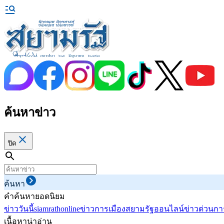
ค้นหาข่าว
ปิด
ค้นหา
คำค้นหายอดนิยม
ข่าววันนี้
siamrathonline
ข่าวการเมือง
สยามรัฐออนไลน์
ข่าวด่วน
กา
เนื้อหาน่าอ่าน