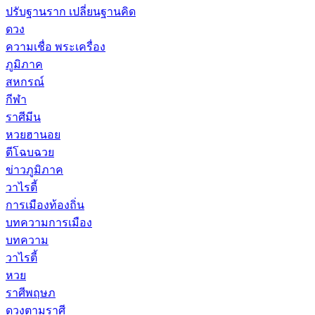
ปรับฐานราก เปลี่ยนฐานคิด
ดวง
ความเชื่อ พระเครื่อง
ภูมิภาค
สหกรณ์
กีฬา
ราศีมีน
หวยฮานอย
ตีโฉบฉวย
ข่าวภูมิภาค
วาไรตี้
การเมืองท้องถิ่น
บทความการเมือง
บทความ
วาไรตี้
หวย
ราศีพฤษภ
ดวงตามราศี