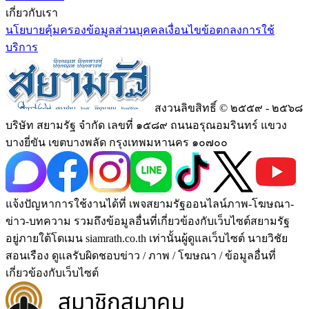
เกี่ยวกับเรา
นโยบายคุ้มครองข้อมูลส่วนบุคคล
เงื่อนไขข้อตกลงการใช้
บริการ
สงวนลิขสิทธิ์ © ๒๕๕๙ - ๒๕๖๘
บริษัท สยามรัฐ จำกัด เลขที่ ๑๕๘๙ ถนนอรุณอมรินทร์ แขวง
บางยี่ขัน เขตบางพลัด กรุงเทพมหานคร ๑๐๗๐๐
แจ้งปัญหาการใช้งานได้ที่ เพจสยามรัฐออนไลน์ภาพ-โฆษณา-
ข่าว-บทความ รวมถึงข้อมูลอื่นที่เกี่ยวข้องกับเว็บไซต์สยามรัฐ
อยู่ภายใต้โดเมน siamrath.co.th เท่านั้น
ผู้ดูแลเว็บไซต์ นายวิชัย
สอนเรือง ดูแลรับผิดชอบข่าว / ภาพ / โฆษณา / ข้อมูลอื่นที่
เกี่ยวข้องกับเว็บไซต์