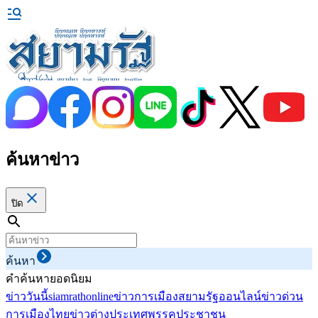
ค้นหาข่าว
ปิด
ค้นหา
คำค้นหายอดนิยม
ข่าววันนี้
siamrathonline
ข่าวการเมือง
สยามรัฐออนไลน์
ข่าวด่วน
การเมืองไทย
ข่าวต่างประเทศ
พรรคประชาชน