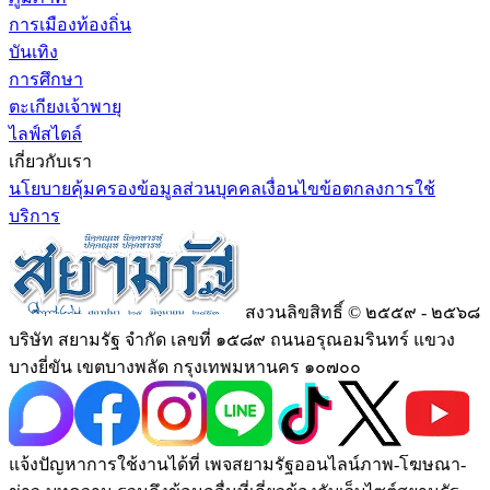
การเมืองท้องถิ่น
บันเทิง
การศึกษา
ตะเกียงเจ้าพายุ
ไลฟ์สไตล์
เกี่ยวกับเรา
นโยบายคุ้มครองข้อมูลส่วนบุคคล
เงื่อนไขข้อตกลงการใช้
บริการ
สงวนลิขสิทธิ์ © ๒๕๕๙ - ๒๕๖๘
บริษัท สยามรัฐ จำกัด เลขที่ ๑๕๘๙ ถนนอรุณอมรินทร์ แขวง
บางยี่ขัน เขตบางพลัด กรุงเทพมหานคร ๑๐๗๐๐
แจ้งปัญหาการใช้งานได้ที่ เพจสยามรัฐออนไลน์ภาพ-โฆษณา-