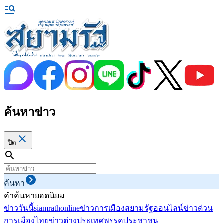
ค้นหาข่าว
ปิด
ค้นหา
คำค้นหายอดนิยม
ข่าววันนี้
siamrathonline
ข่าวการเมือง
สยามรัฐออนไลน์
ข่าวด่วน
การเมืองไทย
ข่าวต่างประเทศ
พรรคประชาชน