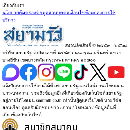
เกี่ยวกับเรา
นโยบายคุ้มครองข้อมูลส่วนบุคคล
เงื่อนไขข้อตกลงการใช้
บริการ
สงวนลิขสิทธิ์ © ๒๕๕๙ - ๒๕๖๘
บริษัท สยามรัฐ จำกัด เลขที่ ๑๕๘๙ ถนนอรุณอมรินทร์ แขวง
บางยี่ขัน เขตบางพลัด กรุงเทพมหานคร ๑๐๗๐๐
แจ้งปัญหาการใช้งานได้ที่ เพจสยามรัฐออนไลน์ภาพ-โฆษณา-
ข่าว-บทความ รวมถึงข้อมูลอื่นที่เกี่ยวข้องกับเว็บไซต์สยามรัฐ
อยู่ภายใต้โดเมน siamrath.co.th เท่านั้น
ผู้ดูแลเว็บไซต์ นายวิชัย
สอนเรือง ดูแลรับผิดชอบข่าว / ภาพ / โฆษณา / ข้อมูลอื่นที่
เกี่ยวข้องกับเว็บไซต์