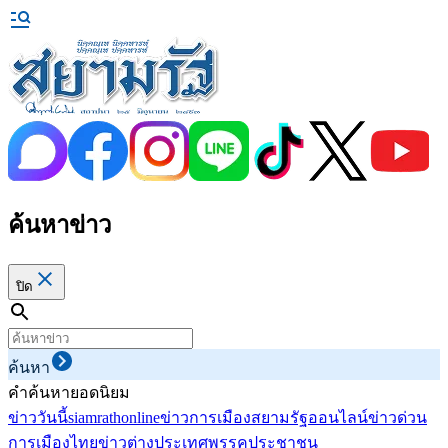
ค้นหาข่าว
ปิด
ค้นหา
คำค้นหายอดนิยม
ข่าววันนี้
siamrathonline
ข่าวการเมือง
สยามรัฐออนไลน์
ข่าวด่วน
การเมืองไทย
ข่าวต่างประเทศ
พรรคประชาชน