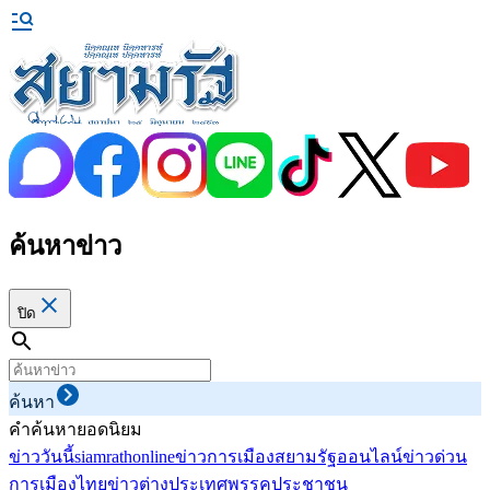
ค้นหาข่าว
ปิด
ค้นหา
คำค้นหายอดนิยม
ข่าววันนี้
siamrathonline
ข่าวการเมือง
สยามรัฐออนไลน์
ข่าวด่วน
การเมืองไทย
ข่าวต่างประเทศ
พรรคประชาชน