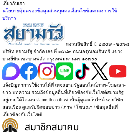
เกี่ยวกับเรา
นโยบายคุ้มครองข้อมูลส่วนบุคคล
เงื่อนไขข้อตกลงการใช้
บริการ
สงวนลิขสิทธิ์ © ๒๕๕๙ - ๒๕๖๘
บริษัท สยามรัฐ จำกัด เลขที่ ๑๕๘๙ ถนนอรุณอมรินทร์ แขวง
บางยี่ขัน เขตบางพลัด กรุงเทพมหานคร ๑๐๗๐๐
แจ้งปัญหาการใช้งานได้ที่ เพจสยามรัฐออนไลน์ภาพ-โฆษณา-
ข่าว-บทความ รวมถึงข้อมูลอื่นที่เกี่ยวข้องกับเว็บไซต์สยามรัฐ
อยู่ภายใต้โดเมน siamrath.co.th เท่านั้น
ผู้ดูแลเว็บไซต์ นายวิชัย
สอนเรือง ดูแลรับผิดชอบข่าว / ภาพ / โฆษณา / ข้อมูลอื่นที่
เกี่ยวข้องกับเว็บไซต์