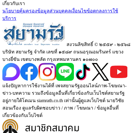
เกี่ยวกับเรา
นโยบายคุ้มครองข้อมูลส่วนบุคคล
เงื่อนไขข้อตกลงการใช้
บริการ
สงวนลิขสิทธิ์ © ๒๕๕๙ - ๒๕๖๘
บริษัท สยามรัฐ จำกัด เลขที่ ๑๕๘๙ ถนนอรุณอมรินทร์ แขวง
บางยี่ขัน เขตบางพลัด กรุงเทพมหานคร ๑๐๗๐๐
แจ้งปัญหาการใช้งานได้ที่ เพจสยามรัฐออนไลน์ภาพ-โฆษณา-
ข่าว-บทความ รวมถึงข้อมูลอื่นที่เกี่ยวข้องกับเว็บไซต์สยามรัฐ
อยู่ภายใต้โดเมน siamrath.co.th เท่านั้น
ผู้ดูแลเว็บไซต์ นายวิชัย
สอนเรือง ดูแลรับผิดชอบข่าว / ภาพ / โฆษณา / ข้อมูลอื่นที่
เกี่ยวข้องกับเว็บไซต์