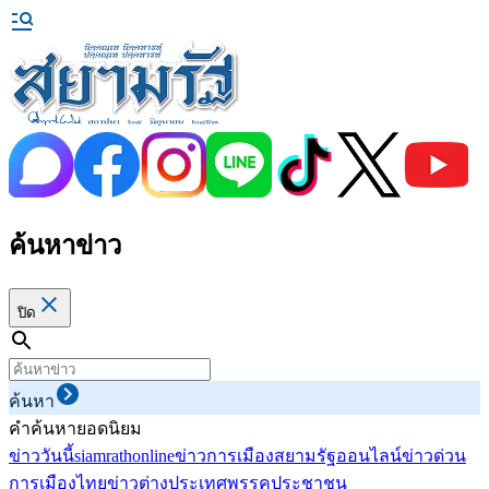
ค้นหาข่าว
ปิด
ค้นหา
คำค้นหายอดนิยม
ข่าววันนี้
siamrathonline
ข่าวการเมือง
สยามรัฐออนไลน์
ข่าวด่วน
การเมืองไทย
ข่าวต่างประเทศ
พรรคประชาชน