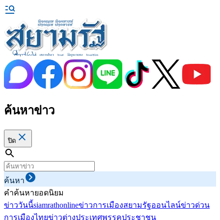
ค้นหาข่าว
ปิด
ค้นหา
คำค้นหายอดนิยม
ข่าววันนี้
siamrathonline
ข่าวการเมือง
สยามรัฐออนไลน์
ข่าวด่วน
การเมืองไทย
ข่าวต่างประเทศ
พรรคประชาชน