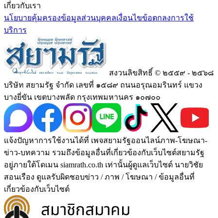
เกี่ยวกับเรา
นโยบายคุ้มครองข้อมูลส่วนบุคคล
เงื่อนไขข้อตกลงการใช้
บริการ
สงวนลิขสิทธิ์ © ๒๕๕๙ - ๒๕๖๘
บริษัท สยามรัฐ จำกัด เลขที่ ๑๕๘๙ ถนนอรุณอมรินทร์ แขวง
บางยี่ขัน เขตบางพลัด กรุงเทพมหานคร ๑๐๗๐๐
แจ้งปัญหาการใช้งานได้ที่ เพจสยามรัฐออนไลน์ภาพ-โฆษณา-
ข่าว-บทความ รวมถึงข้อมูลอื่นที่เกี่ยวข้องกับเว็บไซต์สยามรัฐ
อยู่ภายใต้โดเมน siamrath.co.th เท่านั้น
ผู้ดูแลเว็บไซต์ นายวิชัย
สอนเรือง ดูแลรับผิดชอบข่าว / ภาพ / โฆษณา / ข้อมูลอื่นที่
เกี่ยวข้องกับเว็บไซต์