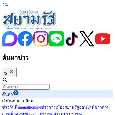
ค้นหาข่าว
ปิด
ค้นหา
คำค้นหายอดนิยม
ข่าววันนี้
siamrathonline
ข่าวการเมือง
สยามรัฐออนไลน์
ข่าวด่วน
การเมืองไทย
ข่าวต่างประเทศ
พรรคประชาชน