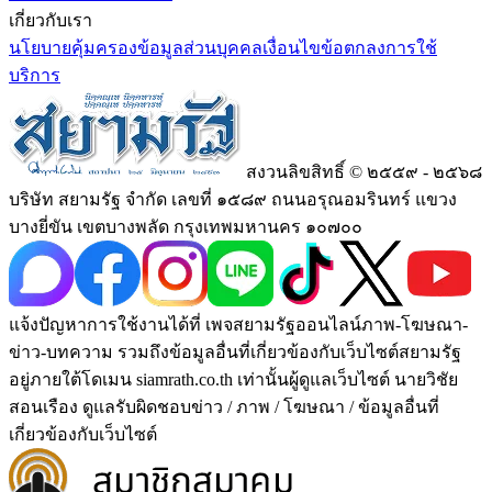
เกี่ยวกับเรา
นโยบายคุ้มครองข้อมูลส่วนบุคคล
เงื่อนไขข้อตกลงการใช้
บริการ
สงวนลิขสิทธิ์ © ๒๕๕๙ - ๒๕๖๘
บริษัท สยามรัฐ จำกัด เลขที่ ๑๕๘๙ ถนนอรุณอมรินทร์ แขวง
บางยี่ขัน เขตบางพลัด กรุงเทพมหานคร ๑๐๗๐๐
แจ้งปัญหาการใช้งานได้ที่ เพจสยามรัฐออนไลน์ภาพ-โฆษณา-
ข่าว-บทความ รวมถึงข้อมูลอื่นที่เกี่ยวข้องกับเว็บไซต์สยามรัฐ
อยู่ภายใต้โดเมน siamrath.co.th เท่านั้น
ผู้ดูแลเว็บไซต์ นายวิชัย
สอนเรือง ดูแลรับผิดชอบข่าว / ภาพ / โฆษณา / ข้อมูลอื่นที่
เกี่ยวข้องกับเว็บไซต์