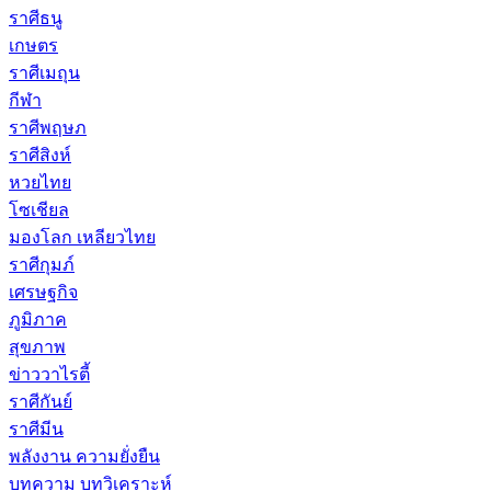
ราศีธนู
เกษตร
ราศีเมถุน
กีฬา
ราศีพฤษภ
ราศีสิงห์
หวยไทย
โซเชียล
มองโลก เหลียวไทย
ราศีกุมภ์
เศรษฐกิจ
ภูมิภาค
สุขภาพ
ข่าววาไรตี้
ราศีกันย์
ราศีมีน
พลังงาน ความยั่งยืน
บทความ บทวิเคราะห์