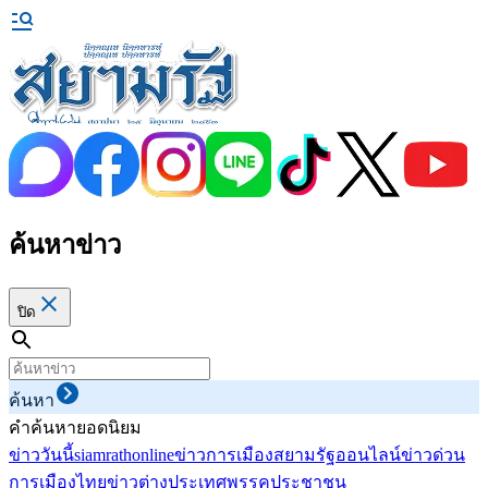
ค้นหาข่าว
ปิด
ค้นหา
คำค้นหายอดนิยม
ข่าววันนี้
siamrathonline
ข่าวการเมือง
สยามรัฐออนไลน์
ข่าวด่วน
การเมืองไทย
ข่าวต่างประเทศ
พรรคประชาชน