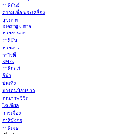
ราศีกันย์
ความเชื่อ พระเครื่อง
สุขภาพ
Reading China+
หวยฮานอย
ราศีมีน
หวยลาว
วาไรตี้
SMEs
ราศีกุมภ์
กีฬา
บันเทิง
บารอนป้อนข่าว
คุณภาพชีวิต
โซเชียล
การเมือง
ราศีมังกร
ราศีเมษ