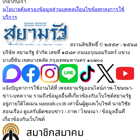
เกี่ยวกับเรา
นโยบายคุ้มครองข้อมูลส่วนบุคคล
เงื่อนไขข้อตกลงการใช้
บริการ
สงวนลิขสิทธิ์ © ๒๕๕๙ - ๒๕๖๘
บริษัท สยามรัฐ จำกัด เลขที่ ๑๕๘๙ ถนนอรุณอมรินทร์ แขวง
บางยี่ขัน เขตบางพลัด กรุงเทพมหานคร ๑๐๗๐๐
แจ้งปัญหาการใช้งานได้ที่ เพจสยามรัฐออนไลน์ภาพ-โฆษณา-
ข่าว-บทความ รวมถึงข้อมูลอื่นที่เกี่ยวข้องกับเว็บไซต์สยามรัฐ
อยู่ภายใต้โดเมน siamrath.co.th เท่านั้น
ผู้ดูแลเว็บไซต์ นายวิชัย
สอนเรือง ดูแลรับผิดชอบข่าว / ภาพ / โฆษณา / ข้อมูลอื่นที่
เกี่ยวข้องกับเว็บไซต์