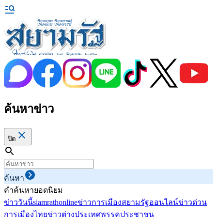
ค้นหาข่าว
ปิด
ค้นหา
คำค้นหายอดนิยม
ข่าววันนี้
siamrathonline
ข่าวการเมือง
สยามรัฐออนไลน์
ข่าวด่วน
การเมืองไทย
ข่าวต่างประเทศ
พรรคประชาชน