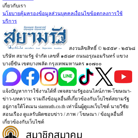
เกี่ยวกับเรา
นโยบายคุ้มครองข้อมูลส่วนบุคคล
เงื่อนไขข้อตกลงการใช้
บริการ
สงวนลิขสิทธิ์ © ๒๕๕๙ - ๒๕๖๘
บริษัท สยามรัฐ จำกัด เลขที่ ๑๕๘๙ ถนนอรุณอมรินทร์ แขวง
บางยี่ขัน เขตบางพลัด กรุงเทพมหานคร ๑๐๗๐๐
แจ้งปัญหาการใช้งานได้ที่ เพจสยามรัฐออนไลน์ภาพ-โฆษณา-
ข่าว-บทความ รวมถึงข้อมูลอื่นที่เกี่ยวข้องกับเว็บไซต์สยามรัฐ
อยู่ภายใต้โดเมน siamrath.co.th เท่านั้น
ผู้ดูแลเว็บไซต์ นายวิชัย
สอนเรือง ดูแลรับผิดชอบข่าว / ภาพ / โฆษณา / ข้อมูลอื่นที่
เกี่ยวข้องกับเว็บไซต์