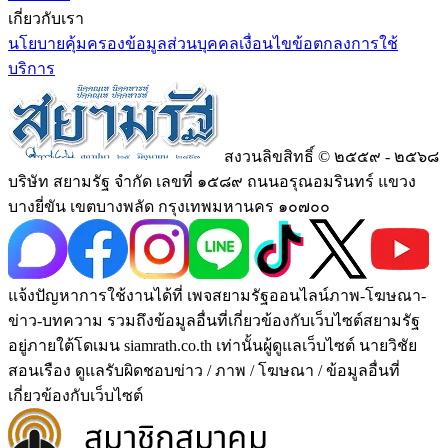
เกี่ยวกับเรา
นโยบายคุ้มครองข้อมูลส่วนบุคคล
เงื่อนไขข้อตกลงการใช้
บริการ
สงวนลิขสิทธิ์ © ๒๕๕๙ - ๒๕๖๘
บริษัท สยามรัฐ จำกัด เลขที่ ๑๕๘๙ ถนนอรุณอมรินทร์ แขวง
บางยี่ขัน เขตบางพลัด กรุงเทพมหานคร ๑๐๗๐๐
แจ้งปัญหาการใช้งานได้ที่ เพจสยามรัฐออนไลน์ภาพ-โฆษณา-
ข่าว-บทความ รวมถึงข้อมูลอื่นที่เกี่ยวข้องกับเว็บไซต์สยามรัฐ
อยู่ภายใต้โดเมน siamrath.co.th เท่านั้น
ผู้ดูแลเว็บไซต์ นายวิชัย
สอนเรือง ดูแลรับผิดชอบข่าว / ภาพ / โฆษณา / ข้อมูลอื่นที่
เกี่ยวข้องกับเว็บไซต์