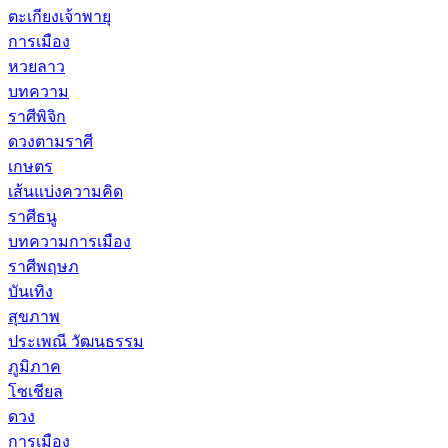
ตะเกียงเจ้าพายุ
การเมือง
หวยลาว
บทความ
ราศีพิจิก
ดวงตามราศี
เกษตร
เส้นแบ่งความคิด
ราศีธนู
บทความการเมือง
ราศีพฤษภ
บันเทิง
สุขภาพ
ประเพณี วัฒนธรรม
ภูมิภาค
โซเชียล
ดวง
การเมือง