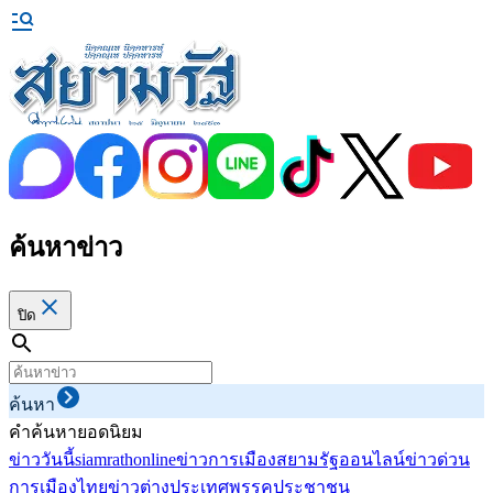
ค้นหาข่าว
ปิด
ค้นหา
คำค้นหายอดนิยม
ข่าววันนี้
siamrathonline
ข่าวการเมือง
สยามรัฐออนไลน์
ข่าวด่วน
การเมืองไทย
ข่าวต่างประเทศ
พรรคประชาชน