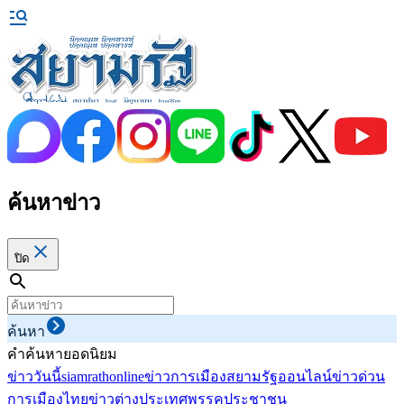
ค้นหาข่าว
ปิด
ค้นหา
คำค้นหายอดนิยม
ข่าววันนี้
siamrathonline
ข่าวการเมือง
สยามรัฐออนไลน์
ข่าวด่วน
การเมืองไทย
ข่าวต่างประเทศ
พรรคประชาชน