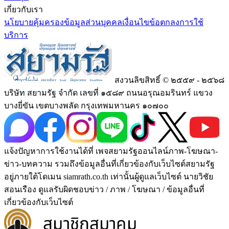
เกี่ยวกับเรา
นโยบายคุ้มครองข้อมูลส่วนบุคคล
เงื่อนไขข้อตกลงการใช้
บริการ
สงวนลิขสิทธิ์ © ๒๕๕๙ - ๒๕๖๘
บริษัท สยามรัฐ จำกัด เลขที่ ๑๕๘๙ ถนนอรุณอมรินทร์ แขวง
บางยี่ขัน เขตบางพลัด กรุงเทพมหานคร ๑๐๗๐๐
แจ้งปัญหาการใช้งานได้ที่ เพจสยามรัฐออนไลน์ภาพ-โฆษณา-
ข่าว-บทความ รวมถึงข้อมูลอื่นที่เกี่ยวข้องกับเว็บไซต์สยามรัฐ
อยู่ภายใต้โดเมน siamrath.co.th เท่านั้น
ผู้ดูแลเว็บไซต์ นายวิชัย
สอนเรือง ดูแลรับผิดชอบข่าว / ภาพ / โฆษณา / ข้อมูลอื่นที่
เกี่ยวข้องกับเว็บไซต์