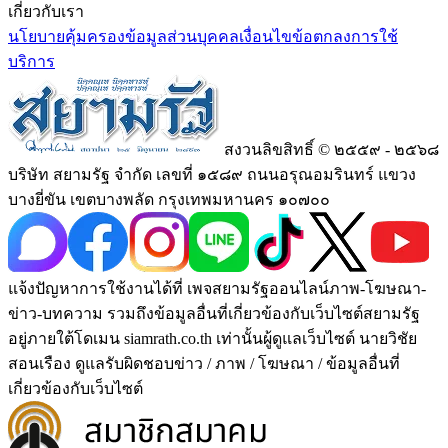
เกี่ยวกับเรา
นโยบายคุ้มครองข้อมูลส่วนบุคคล
เงื่อนไขข้อตกลงการใช้
บริการ
สงวนลิขสิทธิ์ © ๒๕๕๙ - ๒๕๖๘
บริษัท สยามรัฐ จำกัด เลขที่ ๑๕๘๙ ถนนอรุณอมรินทร์ แขวง
บางยี่ขัน เขตบางพลัด กรุงเทพมหานคร ๑๐๗๐๐
แจ้งปัญหาการใช้งานได้ที่ เพจสยามรัฐออนไลน์ภาพ-โฆษณา-
ข่าว-บทความ รวมถึงข้อมูลอื่นที่เกี่ยวข้องกับเว็บไซต์สยามรัฐ
อยู่ภายใต้โดเมน siamrath.co.th เท่านั้น
ผู้ดูแลเว็บไซต์ นายวิชัย
สอนเรือง ดูแลรับผิดชอบข่าว / ภาพ / โฆษณา / ข้อมูลอื่นที่
เกี่ยวข้องกับเว็บไซต์