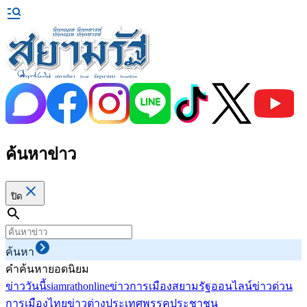
ค้นหาข่าว
ปิด
ค้นหา
คำค้นหายอดนิยม
ข่าววันนี้
siamrathonline
ข่าวการเมือง
สยามรัฐออนไลน์
ข่าวด่วน
การเมืองไทย
ข่าวต่างประเทศ
พรรคประชาชน