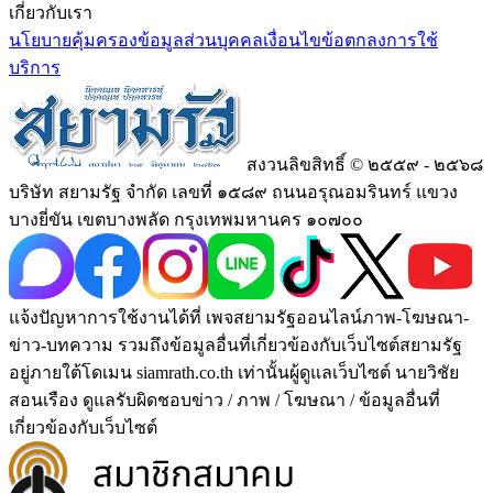
เกี่ยวกับเรา
นโยบายคุ้มครองข้อมูลส่วนบุคคล
เงื่อนไขข้อตกลงการใช้
บริการ
สงวนลิขสิทธิ์ © ๒๕๕๙ - ๒๕๖๘
บริษัท สยามรัฐ จำกัด เลขที่ ๑๕๘๙ ถนนอรุณอมรินทร์ แขวง
บางยี่ขัน เขตบางพลัด กรุงเทพมหานคร ๑๐๗๐๐
แจ้งปัญหาการใช้งานได้ที่ เพจสยามรัฐออนไลน์ภาพ-โฆษณา-
ข่าว-บทความ รวมถึงข้อมูลอื่นที่เกี่ยวข้องกับเว็บไซต์สยามรัฐ
อยู่ภายใต้โดเมน siamrath.co.th เท่านั้น
ผู้ดูแลเว็บไซต์ นายวิชัย
สอนเรือง ดูแลรับผิดชอบข่าว / ภาพ / โฆษณา / ข้อมูลอื่นที่
เกี่ยวข้องกับเว็บไซต์