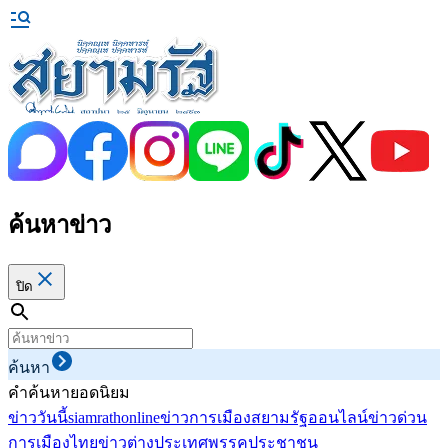
ค้นหาข่าว
ปิด
ค้นหา
คำค้นหายอดนิยม
ข่าววันนี้
siamrathonline
ข่าวการเมือง
สยามรัฐออนไลน์
ข่าวด่วน
การเมืองไทย
ข่าวต่างประเทศ
พรรคประชาชน