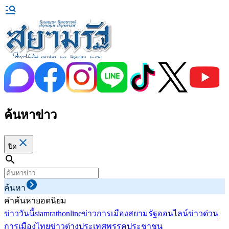
ค้นหาข่าว
ปิด
ค้นหา
คำค้นหายอดนิยม
ข่าววันนี้
siamrathonline
ข่าวการเมือง
สยามรัฐออนไลน์
ข่าวด่วน
การเมืองไทย
ข่าวต่างประเทศ
พรรคประชาชน