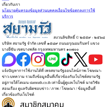
เกี่ยวกับเรา
นโยบายคุ้มครองข้อมูลส่วนบุคคล
เงื่อนไขข้อตกลงการใช้
บริการ
สงวนลิขสิทธิ์ © ๒๕๕๙ - ๒๕๖๘
บริษัท สยามรัฐ จำกัด เลขที่ ๑๕๘๙ ถนนอรุณอมรินทร์ แขวง
บางยี่ขัน เขตบางพลัด กรุงเทพมหานคร ๑๐๗๐๐
แจ้งปัญหาการใช้งานได้ที่ เพจสยามรัฐออนไลน์ภาพ-โฆษณา-
ข่าว-บทความ รวมถึงข้อมูลอื่นที่เกี่ยวข้องกับเว็บไซต์สยามรัฐ
อยู่ภายใต้โดเมน siamrath.co.th เท่านั้น
ผู้ดูแลเว็บไซต์ นายวิชัย
สอนเรือง ดูแลรับผิดชอบข่าว / ภาพ / โฆษณา / ข้อมูลอื่นที่
เกี่ยวข้องกับเว็บไซต์