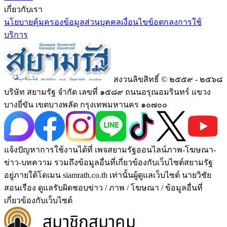
เกี่ยวกับเรา
นโยบายคุ้มครองข้อมูลส่วนบุคคล
เงื่อนไขข้อตกลงการใช้
บริการ
สงวนลิขสิทธิ์ © ๒๕๕๙ - ๒๕๖๘
บริษัท สยามรัฐ จำกัด เลขที่ ๑๕๘๙ ถนนอรุณอมรินทร์ แขวง
บางยี่ขัน เขตบางพลัด กรุงเทพมหานคร ๑๐๗๐๐
แจ้งปัญหาการใช้งานได้ที่ เพจสยามรัฐออนไลน์ภาพ-โฆษณา-
ข่าว-บทความ รวมถึงข้อมูลอื่นที่เกี่ยวข้องกับเว็บไซต์สยามรัฐ
อยู่ภายใต้โดเมน siamrath.co.th เท่านั้น
ผู้ดูแลเว็บไซต์ นายวิชัย
สอนเรือง ดูแลรับผิดชอบข่าว / ภาพ / โฆษณา / ข้อมูลอื่นที่
เกี่ยวข้องกับเว็บไซต์