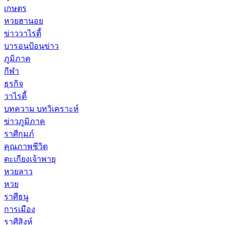
เกษตร
หวยฮานอย
ข่าววาไรตี้
บารอนป้อนข่าว
ภูมิภาค
กีฬา
ธุรกิจ
วาไรตี้
บทความ บทวิเคราะห์
ข่าวภูมิภาค
ราศีกุมภ์
คุณภาพชีวิต
ตะเกียงเจ้าพายุ
หวยลาว
หวย
ราศีธนู
การเมือง
ราศีสิงห์