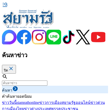
ค้นหาข่าว
ปิด
ค้นหา
คำค้นหายอดนิยม
ข่าววันนี้
siamrathonline
ข่าวการเมือง
สยามรัฐออนไลน์
ข่าวด่วน
การเมืองไทย
ข่าวต่างประเทศ
พรรคประชาชน