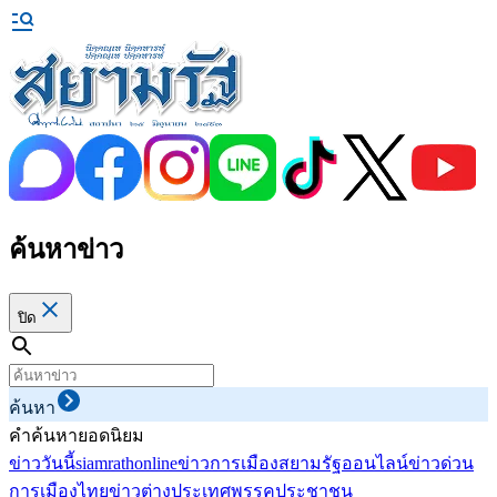
ค้นหาข่าว
ปิด
ค้นหา
คำค้นหายอดนิยม
ข่าววันนี้
siamrathonline
ข่าวการเมือง
สยามรัฐออนไลน์
ข่าวด่วน
การเมืองไทย
ข่าวต่างประเทศ
พรรคประชาชน