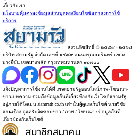
เกี่ยวกับเรา
นโยบายคุ้มครองข้อมูลส่วนบุคคล
เงื่อนไขข้อตกลงการใช้
บริการ
สงวนลิขสิทธิ์ © ๒๕๕๙ - ๒๕๖๘
บริษัท สยามรัฐ จำกัด เลขที่ ๑๕๘๙ ถนนอรุณอมรินทร์ แขวง
บางยี่ขัน เขตบางพลัด กรุงเทพมหานคร ๑๐๗๐๐
แจ้งปัญหาการใช้งานได้ที่ เพจสยามรัฐออนไลน์ภาพ-โฆษณา-
ข่าว-บทความ รวมถึงข้อมูลอื่นที่เกี่ยวข้องกับเว็บไซต์สยามรัฐ
อยู่ภายใต้โดเมน siamrath.co.th เท่านั้น
ผู้ดูแลเว็บไซต์ นายวิชัย
สอนเรือง ดูแลรับผิดชอบข่าว / ภาพ / โฆษณา / ข้อมูลอื่นที่
เกี่ยวข้องกับเว็บไซต์