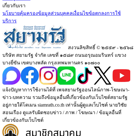
เกี่ยวกับเรา
นโยบายคุ้มครองข้อมูลส่วนบุคคล
เงื่อนไขข้อตกลงการใช้
บริการ
สงวนลิขสิทธิ์ © ๒๕๕๙ - ๒๕๖๘
บริษัท สยามรัฐ จำกัด เลขที่ ๑๕๘๙ ถนนอรุณอมรินทร์ แขวง
บางยี่ขัน เขตบางพลัด กรุงเทพมหานคร ๑๐๗๐๐
แจ้งปัญหาการใช้งานได้ที่ เพจสยามรัฐออนไลน์ภาพ-โฆษณา-
ข่าว-บทความ รวมถึงข้อมูลอื่นที่เกี่ยวข้องกับเว็บไซต์สยามรัฐ
อยู่ภายใต้โดเมน siamrath.co.th เท่านั้น
ผู้ดูแลเว็บไซต์ นายวิชัย
สอนเรือง ดูแลรับผิดชอบข่าว / ภาพ / โฆษณา / ข้อมูลอื่นที่
เกี่ยวข้องกับเว็บไซต์