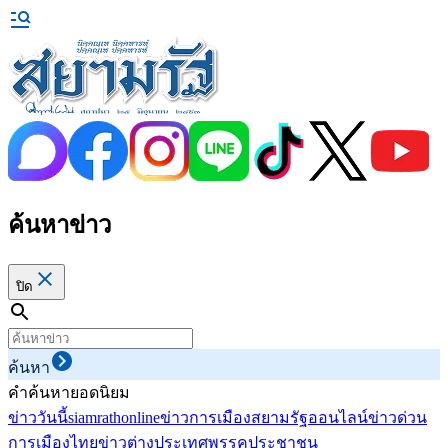
ค้นหาข่าว
ปิด
ค้นหา
คำค้นหายอดนิยม
ข่าววันนี้
siamrathonline
ข่าวการเมือง
สยามรัฐออนไลน์
ข่าวด่วน
การเมืองไทย
ข่าวต่างประเทศ
พรรคประชาชน