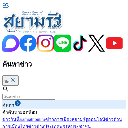
ค้นหาข่าว
ปิด
ค้นหา
คำค้นหายอดนิยม
ข่าววันนี้
siamrathonline
ข่าวการเมือง
สยามรัฐออนไลน์
ข่าวด่วน
การเมืองไทย
ข่าวต่างประเทศ
พรรคประชาชน