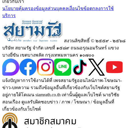
เกี่ยวกับเรา
นโยบายคุ้มครองข้อมูลส่วนบุคคล
เงื่อนไขข้อตกลงการใช้
บริการ
สงวนลิขสิทธิ์ © ๒๕๕๙ - ๒๕๖๘
บริษัท สยามรัฐ จำกัด เลขที่ ๑๕๘๙ ถนนอรุณอมรินทร์ แขวง
บางยี่ขัน เขตบางพลัด กรุงเทพมหานคร ๑๐๗๐๐
แจ้งปัญหาการใช้งานได้ที่ เพจสยามรัฐออนไลน์ภาพ-โฆษณา-
ข่าว-บทความ รวมถึงข้อมูลอื่นที่เกี่ยวข้องกับเว็บไซต์สยามรัฐ
อยู่ภายใต้โดเมน siamrath.co.th เท่านั้น
ผู้ดูแลเว็บไซต์ นายวิชัย
สอนเรือง ดูแลรับผิดชอบข่าว / ภาพ / โฆษณา / ข้อมูลอื่นที่
เกี่ยวข้องกับเว็บไซต์