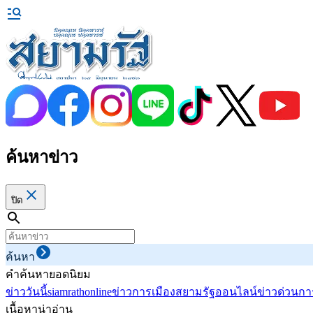
ค้นหาข่าว
ปิด
ค้นหา
คำค้นหายอดนิยม
ข่าววันนี้
siamrathonline
ข่าวการเมือง
สยามรัฐออนไลน์
ข่าวด่วน
กา
เนื้อหาน่าอ่าน