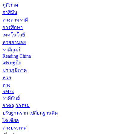
ภูมิภาค
ราศีมีน
ดวงตามราศี
การศึกษา
เทคโนโลยี
หวยฮานอย
ราศีกุมภ์
Reading China+
เศรษฐกิจ
ข่าวภูมิภาค
หวย
ดวง
SMEs
ราศีกันย์
อาชญากรรม
ปรับฐานราก เปลี่ยนฐานคิด
โซเชียล
ต่างประเทศ