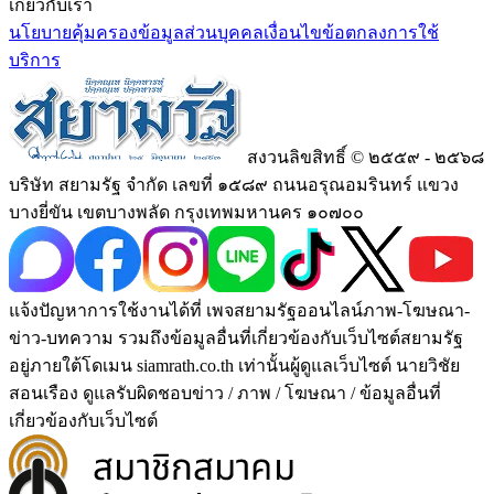
เกี่ยวกับเรา
นโยบายคุ้มครองข้อมูลส่วนบุคคล
เงื่อนไขข้อตกลงการใช้
บริการ
สงวนลิขสิทธิ์ © ๒๕๕๙ - ๒๕๖๘
บริษัท สยามรัฐ จำกัด เลขที่ ๑๕๘๙ ถนนอรุณอมรินทร์ แขวง
บางยี่ขัน เขตบางพลัด กรุงเทพมหานคร ๑๐๗๐๐
แจ้งปัญหาการใช้งานได้ที่ เพจสยามรัฐออนไลน์ภาพ-โฆษณา-
ข่าว-บทความ รวมถึงข้อมูลอื่นที่เกี่ยวข้องกับเว็บไซต์สยามรัฐ
อยู่ภายใต้โดเมน siamrath.co.th เท่านั้น
ผู้ดูแลเว็บไซต์ นายวิชัย
สอนเรือง ดูแลรับผิดชอบข่าว / ภาพ / โฆษณา / ข้อมูลอื่นที่
เกี่ยวข้องกับเว็บไซต์