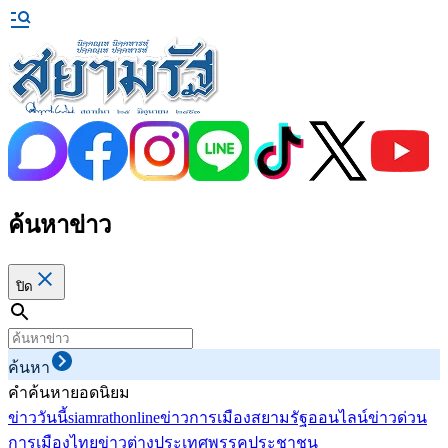
ค้นหาข่าว
ปิด
ค้นหา
คำค้นหายอดนิยม
ข่าววันนี้
siamrathonline
ข่าวการเมือง
สยามรัฐออนไลน์
ข่าวด่วน
การเมืองไทย
ข่าวต่างประเทศ
พรรคประชาชน