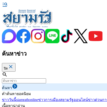
ค้นหาข่าว
ปิด
ค้นหา
คำค้นหายอดนิยม
ข่าววันนี้
siamrathonline
ข่าวการเมือง
สยามรัฐออนไลน์
ข่าวด่วน
กา
เนื้อหาน่าอ่าน