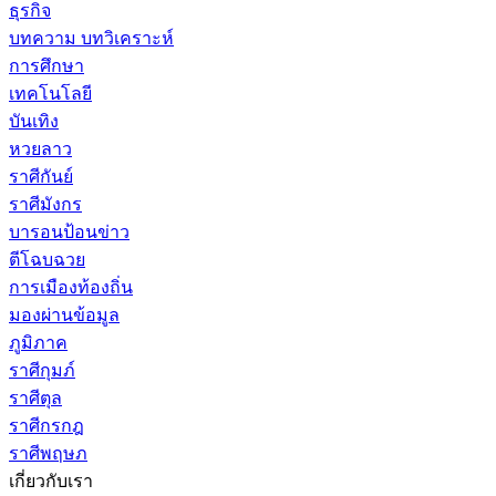
ธุรกิจ
บทความ บทวิเคราะห์
การศึกษา
เทคโนโลยี
บันเทิง
หวยลาว
ราศีกันย์
ราศีมังกร
บารอนป้อนข่าว
ตีโฉบฉวย
การเมืองท้องถิ่น
มองผ่านข้อมูล
ภูมิภาค
ราศีกุมภ์
ราศีตุล
ราศีกรกฎ
ราศีพฤษภ
เกี่ยวกับเรา