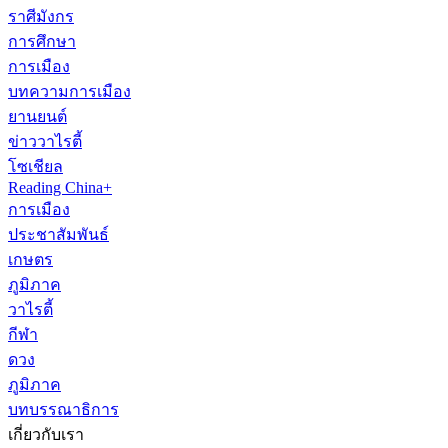
ราศีมังกร
การศึกษา
การเมือง
บทความการเมือง
ยานยนต์
ข่าววาไรตี้
โซเชียล
Reading China+
การเมือง
ประชาสัมพันธ์
เกษตร
ภูมิภาค
วาไรตี้
กีฬา
ดวง
ภูมิภาค
บทบรรณาธิการ
เกี่ยวกับเรา