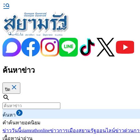
ค้นหาข่าว
ปิด
ค้นหา
คำค้นหายอดนิยม
ข่าววันนี้
siamrathonline
ข่าวการเมือง
สยามรัฐออนไลน์
ข่าวด่วน
กา
เนื้อหาน่าอ่าน