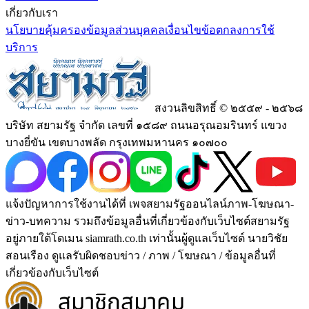
เกี่ยวกับเรา
นโยบายคุ้มครองข้อมูลส่วนบุคคล
เงื่อนไขข้อตกลงการใช้
บริการ
สงวนลิขสิทธิ์ © ๒๕๕๙ - ๒๕๖๘
บริษัท สยามรัฐ จำกัด เลขที่ ๑๕๘๙ ถนนอรุณอมรินทร์ แขวง
บางยี่ขัน เขตบางพลัด กรุงเทพมหานคร ๑๐๗๐๐
แจ้งปัญหาการใช้งานได้ที่ เพจสยามรัฐออนไลน์ภาพ-โฆษณา-
ข่าว-บทความ รวมถึงข้อมูลอื่นที่เกี่ยวข้องกับเว็บไซต์สยามรัฐ
อยู่ภายใต้โดเมน siamrath.co.th เท่านั้น
ผู้ดูแลเว็บไซต์ นายวิชัย
สอนเรือง ดูแลรับผิดชอบข่าว / ภาพ / โฆษณา / ข้อมูลอื่นที่
เกี่ยวข้องกับเว็บไซต์