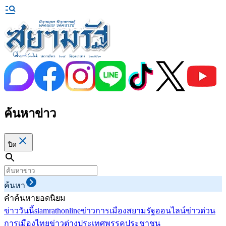
ค้นหาข่าว
ปิด
ค้นหา
คำค้นหายอดนิยม
ข่าววันนี้
siamrathonline
ข่าวการเมือง
สยามรัฐออนไลน์
ข่าวด่วน
การเมืองไทย
ข่าวต่างประเทศ
พรรคประชาชน