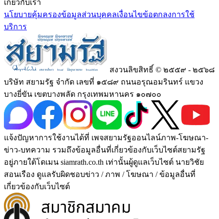
เกี่ยวกับเรา
นโยบายคุ้มครองข้อมูลส่วนบุคคล
เงื่อนไขข้อตกลงการใช้
บริการ
สงวนลิขสิทธิ์ © ๒๕๕๙ - ๒๕๖๘
บริษัท สยามรัฐ จำกัด เลขที่ ๑๕๘๙ ถนนอรุณอมรินทร์ แขวง
บางยี่ขัน เขตบางพลัด กรุงเทพมหานคร ๑๐๗๐๐
แจ้งปัญหาการใช้งานได้ที่ เพจสยามรัฐออนไลน์ภาพ-โฆษณา-
ข่าว-บทความ รวมถึงข้อมูลอื่นที่เกี่ยวข้องกับเว็บไซต์สยามรัฐ
อยู่ภายใต้โดเมน siamrath.co.th เท่านั้น
ผู้ดูแลเว็บไซต์ นายวิชัย
สอนเรือง ดูแลรับผิดชอบข่าว / ภาพ / โฆษณา / ข้อมูลอื่นที่
เกี่ยวข้องกับเว็บไซต์