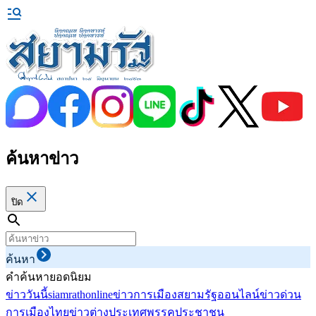
ค้นหาข่าว
ปิด
ค้นหา
คำค้นหายอดนิยม
ข่าววันนี้
siamrathonline
ข่าวการเมือง
สยามรัฐออนไลน์
ข่าวด่วน
การเมืองไทย
ข่าวต่างประเทศ
พรรคประชาชน