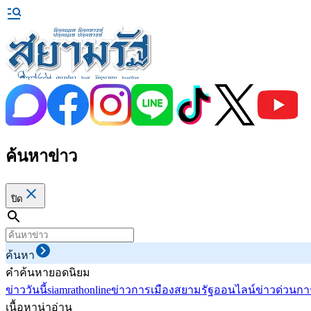
ค้นหาข่าว
ปิด
ค้นหา
คำค้นหายอดนิยม
ข่าววันนี้
siamrathonline
ข่าวการเมือง
สยามรัฐออนไลน์
ข่าวด่วน
กา
เนื้อหาน่าอ่าน