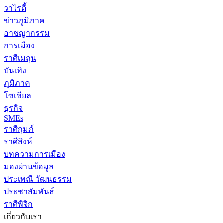
วาไรตี้
ข่าวภูมิภาค
อาชญากรรม
การเมือง
ราศีเมถุน
บันเทิง
ภูมิภาค
โซเชียล
ธุรกิจ
SMEs
ราศีกุมภ์
ราศีสิงห์
บทความการเมือง
มองผ่านข้อมูล
ประเพณี วัฒนธรรม
ประชาสัมพันธ์
ราศีพิจิก
เกี่ยวกับเรา