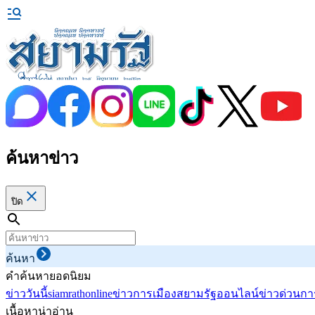
ค้นหาข่าว
ปิด
ค้นหา
คำค้นหายอดนิยม
ข่าววันนี้
siamrathonline
ข่าวการเมือง
สยามรัฐออนไลน์
ข่าวด่วน
กา
เนื้อหาน่าอ่าน