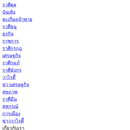
ราศีตุล
บันเทิง
ตะเกียงเจ้าพายุ
ราศีธนู
ธุรกิจ
ราชการ
ราศีกรกฎ
เศรษฐกิจ
ราศีกุมภ์
ราศีมังกร
วาไรตี้
ข่าวเศรษฐกิจ
สุขภาพ
ราศีมีน
สหกรณ์
การเมือง
ข่าววาไรตี้
เกี่ยวกับเรา