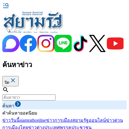
ค้นหาข่าว
ปิด
ค้นหา
คำค้นหายอดนิยม
ข่าววันนี้
siamrathonline
ข่าวการเมือง
สยามรัฐออนไลน์
ข่าวด่วน
การเมืองไทย
ข่าวต่างประเทศ
พรรคประชาชน