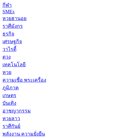
กีฬา
SMEs
หวยฮานอย
ราศีมังกร
ธุรกิจ
เศรษฐกิจ
วาไรตี้
ดวง
เทคโนโลยี
หวย
ความเชื่อ พระเครื่อง
ภูมิภาค
เกษตร
บันเทิง
อาชญากรรม
หวยลาว
ราศีกันย์
พลังงาน ความยั่งยืน