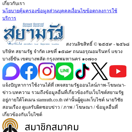
เกี่ยวกับเรา
นโยบายคุ้มครองข้อมูลส่วนบุคคล
เงื่อนไขข้อตกลงการใช้
บริการ
สงวนลิขสิทธิ์ © ๒๕๕๙ - ๒๕๖๘
บริษัท สยามรัฐ จำกัด เลขที่ ๑๕๘๙ ถนนอรุณอมรินทร์ แขวง
บางยี่ขัน เขตบางพลัด กรุงเทพมหานคร ๑๐๗๐๐
แจ้งปัญหาการใช้งานได้ที่ เพจสยามรัฐออนไลน์ภาพ-โฆษณา-
ข่าว-บทความ รวมถึงข้อมูลอื่นที่เกี่ยวข้องกับเว็บไซต์สยามรัฐ
อยู่ภายใต้โดเมน siamrath.co.th เท่านั้น
ผู้ดูแลเว็บไซต์ นายวิชัย
สอนเรือง ดูแลรับผิดชอบข่าว / ภาพ / โฆษณา / ข้อมูลอื่นที่
เกี่ยวข้องกับเว็บไซต์