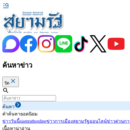
ค้นหาข่าว
ปิด
ค้นหา
คำค้นหายอดนิยม
ข่าววันนี้
siamrathonline
ข่าวการเมือง
สยามรัฐออนไลน์
ข่าวด่วน
กา
เนื้อหาน่าอ่าน