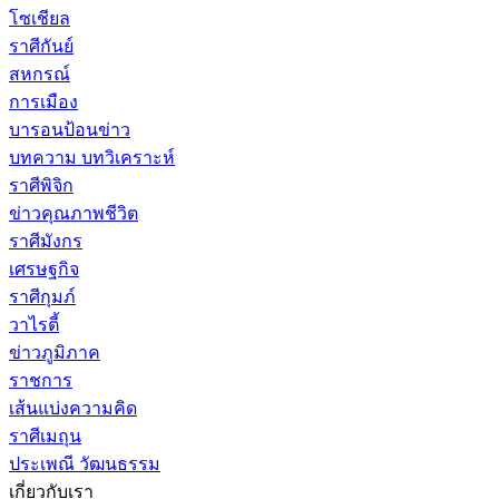
โซเชียล
ราศีกันย์
สหกรณ์
การเมือง
บารอนป้อนข่าว
บทความ บทวิเคราะห์
ราศีพิจิก
ข่าวคุณภาพชีวิต
ราศีมังกร
เศรษฐกิจ
ราศีกุมภ์
วาไรตี้
ข่าวภูมิภาค
ราชการ
เส้นแบ่งความคิด
ราศีเมถุน
ประเพณี วัฒนธรรม
เกี่ยวกับเรา