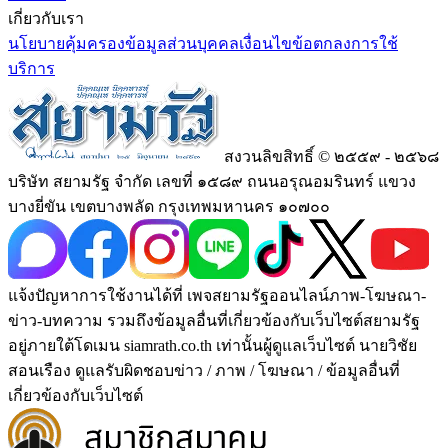
เกี่ยวกับเรา
นโยบายคุ้มครองข้อมูลส่วนบุคคล
เงื่อนไขข้อตกลงการใช้
บริการ
สงวนลิขสิทธิ์ © ๒๕๕๙ - ๒๕๖๘
บริษัท สยามรัฐ จำกัด เลขที่ ๑๕๘๙ ถนนอรุณอมรินทร์ แขวง
บางยี่ขัน เขตบางพลัด กรุงเทพมหานคร ๑๐๗๐๐
แจ้งปัญหาการใช้งานได้ที่ เพจสยามรัฐออนไลน์ภาพ-โฆษณา-
ข่าว-บทความ รวมถึงข้อมูลอื่นที่เกี่ยวข้องกับเว็บไซต์สยามรัฐ
อยู่ภายใต้โดเมน siamrath.co.th เท่านั้น
ผู้ดูแลเว็บไซต์ นายวิชัย
สอนเรือง ดูแลรับผิดชอบข่าว / ภาพ / โฆษณา / ข้อมูลอื่นที่
เกี่ยวข้องกับเว็บไซต์