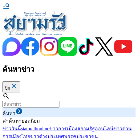
ค้นหาข่าว
ปิด
ค้นหา
คำค้นหายอดนิยม
ข่าววันนี้
siamrathonline
ข่าวการเมือง
สยามรัฐออนไลน์
ข่าวด่วน
การเมืองไทย
ข่าวต่างประเทศ
พรรคประชาชน