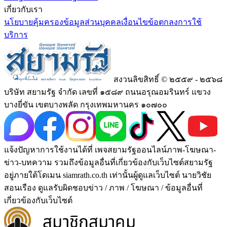
เกี่ยวกับเรา
นโยบายคุ้มครองข้อมูลส่วนบุคคล
เงื่อนไขข้อตกลงการใช้
บริการ
สงวนลิขสิทธิ์ © ๒๕๕๙ - ๒๕๖๘
บริษัท สยามรัฐ จำกัด เลขที่ ๑๕๘๙ ถนนอรุณอมรินทร์ แขวง
บางยี่ขัน เขตบางพลัด กรุงเทพมหานคร ๑๐๗๐๐
แจ้งปัญหาการใช้งานได้ที่ เพจสยามรัฐออนไลน์ภาพ-โฆษณา-
ข่าว-บทความ รวมถึงข้อมูลอื่นที่เกี่ยวข้องกับเว็บไซต์สยามรัฐ
อยู่ภายใต้โดเมน siamrath.co.th เท่านั้น
ผู้ดูแลเว็บไซต์ นายวิชัย
สอนเรือง ดูแลรับผิดชอบข่าว / ภาพ / โฆษณา / ข้อมูลอื่นที่
เกี่ยวข้องกับเว็บไซต์