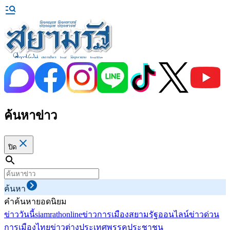
ค้นหาข่าว
ปิด
ค้นหา
คำค้นหายอดนิยม
ข่าววันนี้
siamrathonline
ข่าวการเมือง
สยามรัฐออนไลน์
ข่าวด่วน
การเมืองไทย
ข่าวต่างประเทศ
พรรคประชาชน