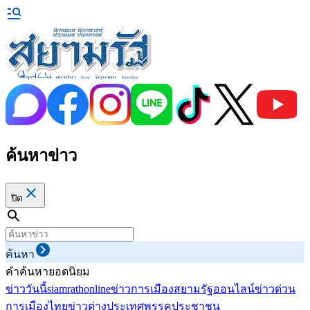
ค้นหาข่าว
ปิด
ค้นหา
คำค้นหายอดนิยม
ข่าววันนี้
siamrathonline
ข่าวการเมือง
สยามรัฐออนไลน์
ข่าวด่วน
การเมืองไทย
ข่าวต่างประเทศ
พรรคประชาชน