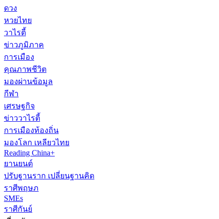
ดวง
หวยไทย
วาไรตี้
ข่าวภูมิภาค
การเมือง
คุณภาพชีวิต
มองผ่านข้อมูล
กีฬา
เศรษฐกิจ
ข่าววาไรตี้
การเมืองท้องถิ่น
มองโลก เหลียวไทย
Reading China+
ยานยนต์
ปรับฐานราก เปลี่ยนฐานคิด
ราศีพฤษภ
SMEs
ราศีกันย์