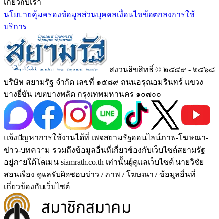
เกี่ยวกับเรา
นโยบายคุ้มครองข้อมูลส่วนบุคคล
เงื่อนไขข้อตกลงการใช้
บริการ
สงวนลิขสิทธิ์ © ๒๕๕๙ - ๒๕๖๘
บริษัท สยามรัฐ จำกัด เลขที่ ๑๕๘๙ ถนนอรุณอมรินทร์ แขวง
บางยี่ขัน เขตบางพลัด กรุงเทพมหานคร ๑๐๗๐๐
แจ้งปัญหาการใช้งานได้ที่ เพจสยามรัฐออนไลน์ภาพ-โฆษณา-
ข่าว-บทความ รวมถึงข้อมูลอื่นที่เกี่ยวข้องกับเว็บไซต์สยามรัฐ
อยู่ภายใต้โดเมน siamrath.co.th เท่านั้น
ผู้ดูแลเว็บไซต์ นายวิชัย
สอนเรือง ดูแลรับผิดชอบข่าว / ภาพ / โฆษณา / ข้อมูลอื่นที่
เกี่ยวข้องกับเว็บไซต์