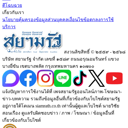
ตีโฉบฉวย
เกี่ยวกับเรา
นโยบายคุ้มครองข้อมูลส่วนบุคคล
เงื่อนไขข้อตกลงการใช้
บริการ
สงวนลิขสิทธิ์ © ๒๕๕๙ - ๒๕๖๘
บริษัท สยามรัฐ จำกัด เลขที่ ๑๕๘๙ ถนนอรุณอมรินทร์ แขวง
บางยี่ขัน เขตบางพลัด กรุงเทพมหานคร ๑๐๗๐๐
แจ้งปัญหาการใช้งานได้ที่ เพจสยามรัฐออนไลน์ภาพ-โฆษณา-
ข่าว-บทความ รวมถึงข้อมูลอื่นที่เกี่ยวข้องกับเว็บไซต์สยามรัฐ
อยู่ภายใต้โดเมน siamrath.co.th เท่านั้น
ผู้ดูแลเว็บไซต์ นายวิชัย
สอนเรือง ดูแลรับผิดชอบข่าว / ภาพ / โฆษณา / ข้อมูลอื่นที่
เกี่ยวข้องกับเว็บไซต์