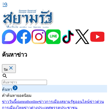
ค้นหาข่าว
ปิด
ค้นหา
คำค้นหายอดนิยม
ข่าววันนี้
siamrathonline
ข่าวการเมือง
สยามรัฐออนไลน์
ข่าวด่วน
การเมืองไทย
ข่าวต่างประเทศ
พรรคประชาชน