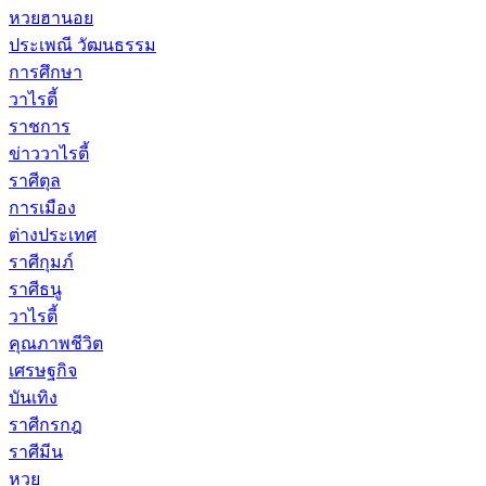
หวยฮานอย
ประเพณี วัฒนธรรม
การศึกษา
วาไรตี้
ราชการ
ข่าววาไรตี้
ราศีตุล
การเมือง
ต่างประเทศ
ราศีกุมภ์
ราศีธนู
วาไรตี้
คุณภาพชีวิต
เศรษฐกิจ
บันเทิง
ราศีกรกฎ
ราศีมีน
หวย