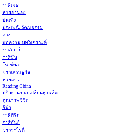
ราศีเมษ
หวยฮานอย
บันเทิง
ประเพณี วัฒนธรรม
ดวง
บทความ บทวิเคราะห์
ราศีกุมภ์
ราศีมีน
โซเชียล
ข่าวเศรษฐกิจ
หวยลาว
Reading China+
ปรับฐานราก เปลี่ยนฐานคิด
คุณภาพชีวิต
กีฬา
ราศีพิจิก
ราศีกันย์
ข่าววาไรตี้