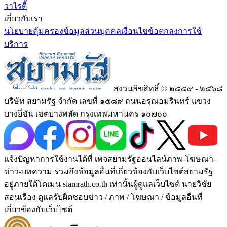
วาไรตี้
เกี่ยวกับเรา
นโยบายคุ้มครองข้อมูลส่วนบุคคล
เงื่อนไขข้อตกลงการใช้
บริการ
สงวนลิขสิทธิ์ © ๒๕๕๙ - ๒๕๖๘
บริษัท สยามรัฐ จำกัด เลขที่ ๑๕๘๙ ถนนอรุณอมรินทร์ แขวง
บางยี่ขัน เขตบางพลัด กรุงเทพมหานคร ๑๐๗๐๐
แจ้งปัญหาการใช้งานได้ที่ เพจสยามรัฐออนไลน์ภาพ-โฆษณา-
ข่าว-บทความ รวมถึงข้อมูลอื่นที่เกี่ยวข้องกับเว็บไซต์สยามรัฐ
อยู่ภายใต้โดเมน siamrath.co.th เท่านั้น
ผู้ดูแลเว็บไซต์ นายวิชัย
สอนเรือง ดูแลรับผิดชอบข่าว / ภาพ / โฆษณา / ข้อมูลอื่นที่
เกี่ยวข้องกับเว็บไซต์