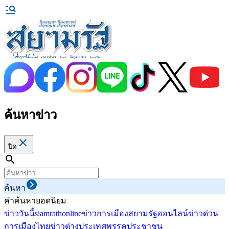
ค้นหาข่าว
ปิด
ค้นหา
คำค้นหายอดนิยม
ข่าววันนี้
siamrathonline
ข่าวการเมือง
สยามรัฐออนไลน์
ข่าวด่วน
การเมืองไทย
ข่าวต่างประเทศ
พรรคประชาชน