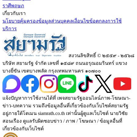
ราศีพฤษภ
เกี่ยวกับเรา
นโยบายคุ้มครองข้อมูลส่วนบุคคล
เงื่อนไขข้อตกลงการใช้
บริการ
สงวนลิขสิทธิ์ © ๒๕๕๙ - ๒๕๖๘
บริษัท สยามรัฐ จำกัด เลขที่ ๑๕๘๙ ถนนอรุณอมรินทร์ แขวง
บางยี่ขัน เขตบางพลัด กรุงเทพมหานคร ๑๐๗๐๐
แจ้งปัญหาการใช้งานได้ที่ เพจสยามรัฐออนไลน์ภาพ-โฆษณา-
ข่าว-บทความ รวมถึงข้อมูลอื่นที่เกี่ยวข้องกับเว็บไซต์สยามรัฐ
อยู่ภายใต้โดเมน siamrath.co.th เท่านั้น
ผู้ดูแลเว็บไซต์ นายวิชัย
สอนเรือง ดูแลรับผิดชอบข่าว / ภาพ / โฆษณา / ข้อมูลอื่นที่
เกี่ยวข้องกับเว็บไซต์