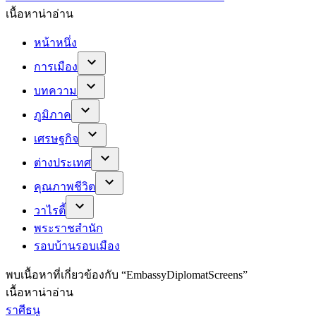
เนื้อหาน่าอ่าน
หน้าหนึ่ง
การเมือง
บทความ
ภูมิภาค
เศรษฐกิจ
ต่างประเทศ
คุณภาพชีวิต
วาไรตี้
พระราชสำนัก
รอบบ้านรอบเมือง
พบ
เนื้อหาที่เกี่ยวข้องกับ “
EmbassyDiplomatScreens
”
เนื้อหาน่าอ่าน
ราศีธนู