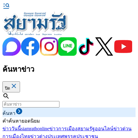
ค้นหาข่าว
ปิด
ค้นหา
คำค้นหายอดนิยม
ข่าววันนี้
siamrathonline
ข่าวการเมือง
สยามรัฐออนไลน์
ข่าวด่วน
การเมืองไทย
ข่าวต่างประเทศ
พรรคประชาชน