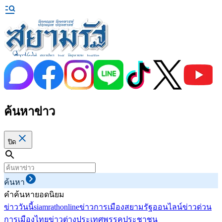
ค้นหาข่าว
ปิด
ค้นหา
คำค้นหายอดนิยม
ข่าววันนี้
siamrathonline
ข่าวการเมือง
สยามรัฐออนไลน์
ข่าวด่วน
การเมืองไทย
ข่าวต่างประเทศ
พรรคประชาชน