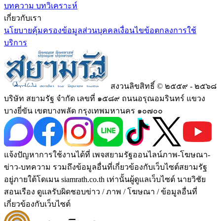
บทความ บทวิเคราะห์
เกี่ยวกับเรา
นโยบายคุ้มครองข้อมูลส่วนบุคคล
เงื่อนไขข้อตกลงการใช้
บริการ
สงวนลิขสิทธิ์ © ๒๕๕๙ - ๒๕๖๘
บริษัท สยามรัฐ จำกัด เลขที่ ๑๕๘๙ ถนนอรุณอมรินทร์ แขวง
บางยี่ขัน เขตบางพลัด กรุงเทพมหานคร ๑๐๗๐๐
แจ้งปัญหาการใช้งานได้ที่ เพจสยามรัฐออนไลน์ภาพ-โฆษณา-
ข่าว-บทความ รวมถึงข้อมูลอื่นที่เกี่ยวข้องกับเว็บไซต์สยามรัฐ
อยู่ภายใต้โดเมน siamrath.co.th เท่านั้น
ผู้ดูแลเว็บไซต์ นายวิชัย
สอนเรือง ดูแลรับผิดชอบข่าว / ภาพ / โฆษณา / ข้อมูลอื่นที่
เกี่ยวข้องกับเว็บไซต์