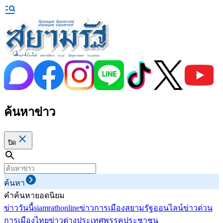
ค้นหาข่าว
ปิด
ค้นหา
คำค้นหายอดนิยม
ข่าววันนี้
siamrathonline
ข่าวการเมือง
สยามรัฐออนไลน์
ข่าวด่วน
การเมืองไทย
ข่าวต่างประเทศ
พรรคประชาชน