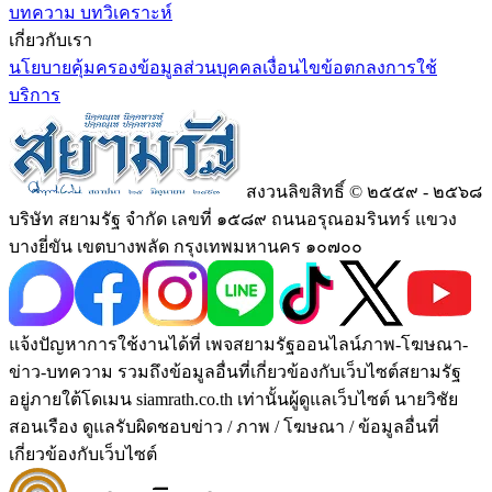
บทความ บทวิเคราะห์
เกี่ยวกับเรา
นโยบายคุ้มครองข้อมูลส่วนบุคคล
เงื่อนไขข้อตกลงการใช้
บริการ
สงวนลิขสิทธิ์ © ๒๕๕๙ - ๒๕๖๘
บริษัท สยามรัฐ จำกัด เลขที่ ๑๕๘๙ ถนนอรุณอมรินทร์ แขวง
บางยี่ขัน เขตบางพลัด กรุงเทพมหานคร ๑๐๗๐๐
แจ้งปัญหาการใช้งานได้ที่ เพจสยามรัฐออนไลน์ภาพ-โฆษณา-
ข่าว-บทความ รวมถึงข้อมูลอื่นที่เกี่ยวข้องกับเว็บไซต์สยามรัฐ
อยู่ภายใต้โดเมน siamrath.co.th เท่านั้น
ผู้ดูแลเว็บไซต์ นายวิชัย
สอนเรือง ดูแลรับผิดชอบข่าว / ภาพ / โฆษณา / ข้อมูลอื่นที่
เกี่ยวข้องกับเว็บไซต์