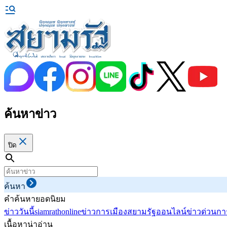
ค้นหาข่าว
ปิด
ค้นหา
คำค้นหายอดนิยม
ข่าววันนี้
siamrathonline
ข่าวการเมือง
สยามรัฐออนไลน์
ข่าวด่วน
กา
เนื้อหาน่าอ่าน