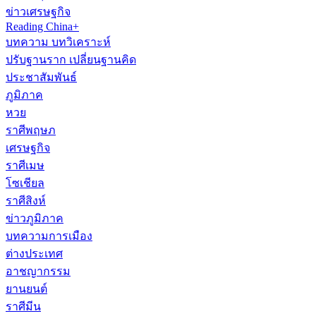
ข่าวเศรษฐกิจ
Reading China+
บทความ บทวิเคราะห์
ปรับฐานราก เปลี่ยนฐานคิด
ประชาสัมพันธ์
ภูมิภาค
หวย
ราศีพฤษภ
เศรษฐกิจ
ราศีเมษ
โซเชียล
ราศีสิงห์
ข่าวภูมิภาค
บทความการเมือง
ต่างประเทศ
อาชญากรรม
ยานยนต์
ราศีมีน