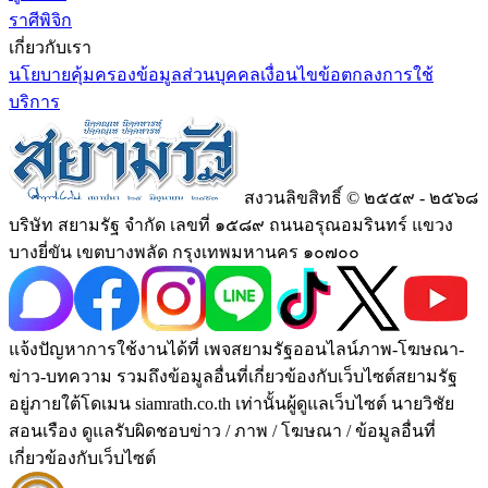
ราศีพิจิก
เกี่ยวกับเรา
นโยบายคุ้มครองข้อมูลส่วนบุคคล
เงื่อนไขข้อตกลงการใช้
บริการ
สงวนลิขสิทธิ์ © ๒๕๕๙ - ๒๕๖๘
บริษัท สยามรัฐ จำกัด เลขที่ ๑๕๘๙ ถนนอรุณอมรินทร์ แขวง
บางยี่ขัน เขตบางพลัด กรุงเทพมหานคร ๑๐๗๐๐
แจ้งปัญหาการใช้งานได้ที่ เพจสยามรัฐออนไลน์ภาพ-โฆษณา-
ข่าว-บทความ รวมถึงข้อมูลอื่นที่เกี่ยวข้องกับเว็บไซต์สยามรัฐ
อยู่ภายใต้โดเมน siamrath.co.th เท่านั้น
ผู้ดูแลเว็บไซต์ นายวิชัย
สอนเรือง ดูแลรับผิดชอบข่าว / ภาพ / โฆษณา / ข้อมูลอื่นที่
เกี่ยวข้องกับเว็บไซต์