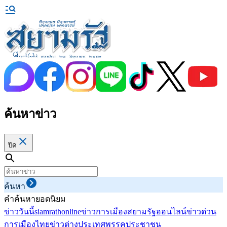
ค้นหาข่าว
ปิด
ค้นหา
คำค้นหายอดนิยม
ข่าววันนี้
siamrathonline
ข่าวการเมือง
สยามรัฐออนไลน์
ข่าวด่วน
การเมืองไทย
ข่าวต่างประเทศ
พรรคประชาชน