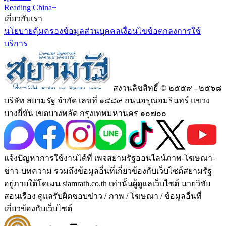
Reading China+
เกี่ยวกับเรา
นโยบายคุ้มครองข้อมูลส่วนบุคคล
เงื่อนไขข้อตกลงการใช้
บริการ
สงวนลิขสิทธิ์ © ๒๕๕๙ - ๒๕๖๘
บริษัท สยามรัฐ จำกัด เลขที่ ๑๕๘๙ ถนนอรุณอมรินทร์ แขวง
บางยี่ขัน เขตบางพลัด กรุงเทพมหานคร ๑๐๗๐๐
แจ้งปัญหาการใช้งานได้ที่ เพจสยามรัฐออนไลน์ภาพ-โฆษณา-
ข่าว-บทความ รวมถึงข้อมูลอื่นที่เกี่ยวข้องกับเว็บไซต์สยามรัฐ
อยู่ภายใต้โดเมน siamrath.co.th เท่านั้น
ผู้ดูแลเว็บไซต์ นายวิชัย
สอนเรือง ดูแลรับผิดชอบข่าว / ภาพ / โฆษณา / ข้อมูลอื่นที่
เกี่ยวข้องกับเว็บไซต์