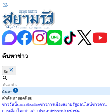
ค้นหาข่าว
ปิด
ค้นหา
คำค้นหายอดนิยม
ข่าววันนี้
siamrathonline
ข่าวการเมือง
สยามรัฐออนไลน์
ข่าวด่วน
การเมืองไทย
ข่าวต่างประเทศ
พรรคประชาชน